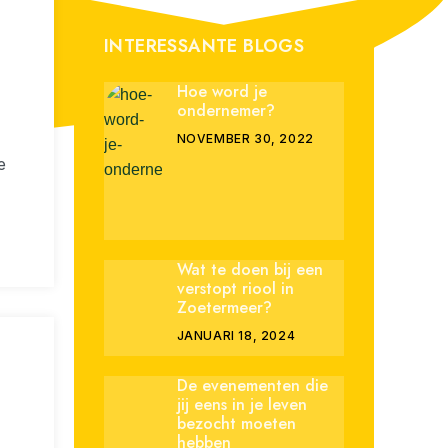
INTERESSANTE BLOGS
Hoe word je
ondernemer?
NOVEMBER 30, 2022
e
Wat te doen bij een
verstopt riool in
Zoetermeer?
JANUARI 18, 2024
De evenementen die
jij eens in je leven
bezocht moeten
hebben