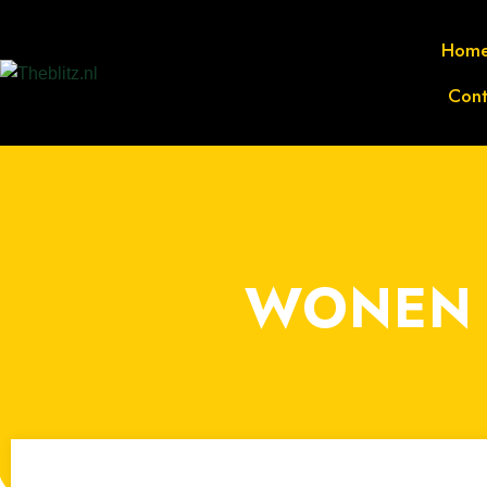
Hom
Cont
WONEN