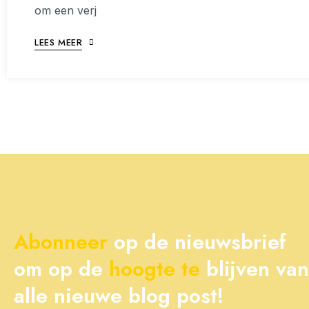
om een verj
LEES MEER
Abonneer
op de nieuwsbrief
om op de
hoogte
te
blijven van
alle nieuwe blog post!