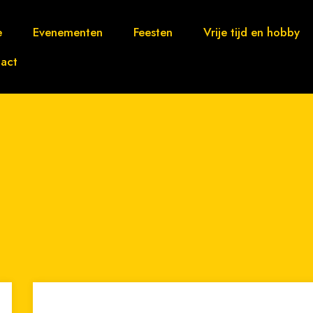
e
Evenementen
Feesten
Vrije tijd en hobby
act