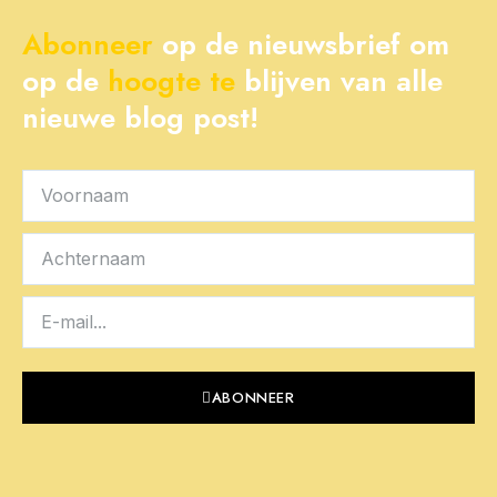
Abonneer
op de nieuwsbrief om
op de
hoogte
te
blijven van alle
nieuwe blog post!
ABONNEER