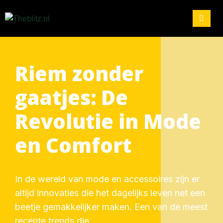
Riem zonder
gaatjes: De
Revolutie in Mode
en Comfort
In de wereld van mode en accessoires zijn er
altijd innovaties die het dagelijks leven net een
beetje gemakkelijker maken. Een van de meest
recente trends die